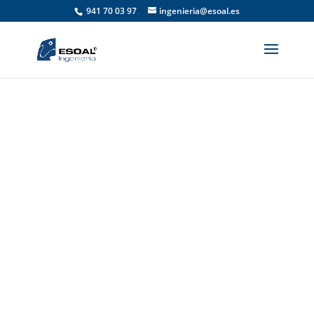
941 70 03 97
ingenieria@esoal.es