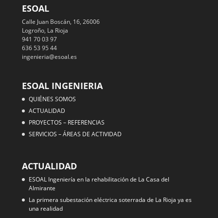
ESOAL
Calle Juan Boscán, 16, 26006
Logroño, La Rioja
941 70 03 97
636 53 95 44
ingenieria@esoal.es
ESOAL INGENIERIA
QUIÉNES SOMOS
ACTUALIDAD
PROYECTOS – REFERENCIAS
SERVICIOS – ÁREAS DE ACTIVIDAD
ACTUALIDAD
ESOAL Ingeniería en la rehabilitación de La Casa del
Almirante
La primera subestación eléctrica soterrada de La Rioja ya es
una realidad