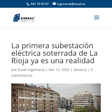
941 70 03 97
ingenieria@esoal.es
La primera subestación
eléctrica soterrada de La
Rioja ya es una realidad
por
Esoal Ingeniería
|
Abr 12, 2025
|
General
|
0
Comentarios