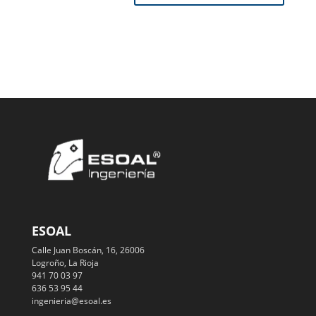
ESOAL
Calle Juan Boscán, 16, 26006
Logroño, La Rioja
941 70 03 97
636 53 95 44
ingenieria@esoal.es