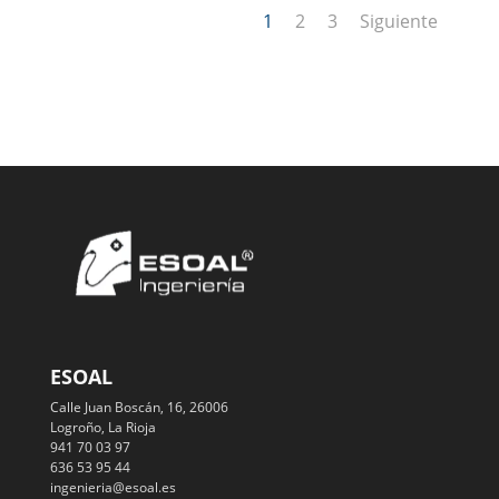
1
2
3
Siguiente
ESOAL
Calle Juan Boscán, 16, 26006
Logroño, La Rioja
941 70 03 97
636 53 95 44
ingenieria@esoal.es