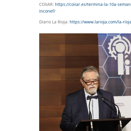
COIIAR:
https://coiiar.es/termina-la-10a-sema
inconef/
Diario La Rioja:
https://www.larioja.com/la-ri