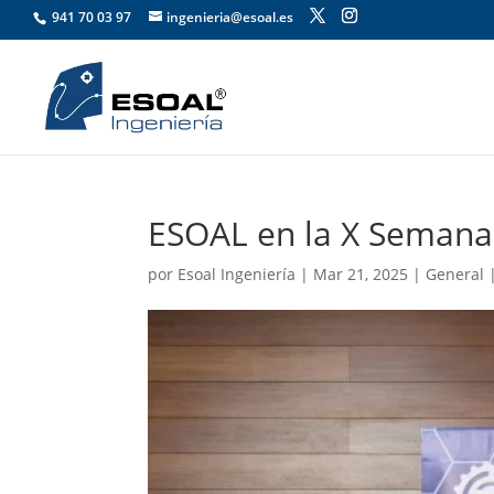
941 70 03 97
ingenieria@esoal.es
ESOAL en la X Semana d
por
Esoal Ingeniería
|
Mar 21, 2025
|
General