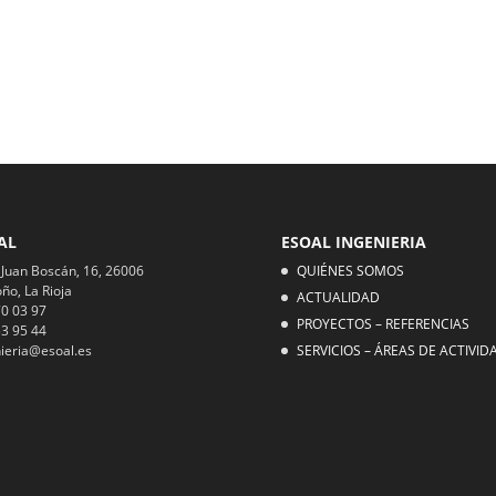
AL
ESOAL INGENIERIA
 Juan Boscán, 16, 26006
QUIÉNES SOMOS
ño, La Rioja
ACTUALIDAD
0 03 97
PROYECTOS – REFERENCIAS
3 95 44
ieria@esoal.es
SERVICIOS – ÁREAS DE ACTIVID