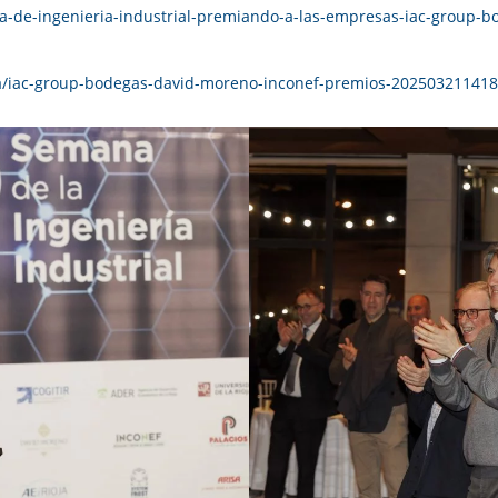
na-de-ingenieria-industrial-premiando-a-las-empresas-iac-group-b
oja/iac-group-bodegas-david-moreno-inconef-premios-202503211418