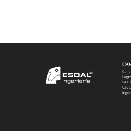
ESO
Calle
Logro
941 7
636 5
ingen