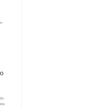
ón
so
ido
ata