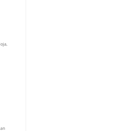
oja,
han