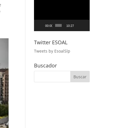
Reproductor
e
de
e
vídeo
00:00
10:27
Twitter ESOAL
Tweets by EsoalSlp
Buscador