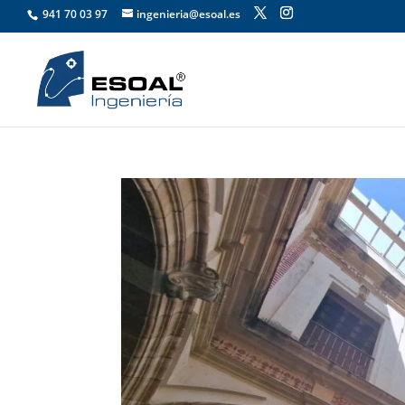
941 70 03 97
ingenieria@esoal.es