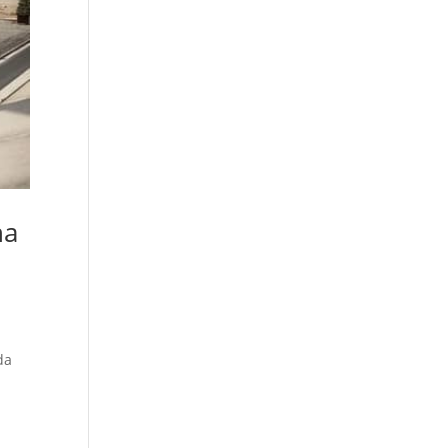
na
da