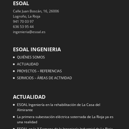
ESOAL
Calle Juan Boscán, 16, 26006
Logroño, La Rioja
941 70 03 97
636 53 95 44
ingenieria@esoal.es
ESOAL INGENIERIA
QUIÉNES SOMOS
ACTUALIDAD
PROYECTOS – REFERENCIAS
SERVICIOS – ÁREAS DE ACTIVIDAD
ACTUALIDAD
ESOAL Ingeniería en la rehabilitación de La Casa del
Almirante
La primera subestación eléctrica soterrada de La Rioja ya es
una realidad
ESOAL en la X Semana de la Ingeniería Industrial de La Rioja