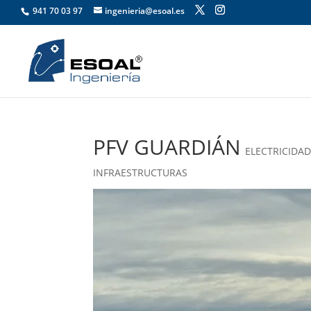
941 70 03 97
ingenieria@esoal.es
PFV GUARDIÁN
ELECTRICIDA
INFRAESTRUCTURAS