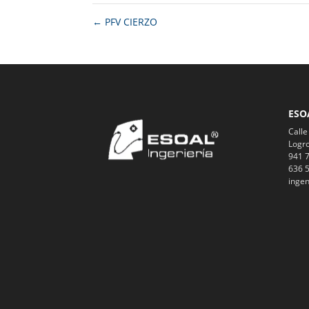
←
PFV CIERZO
ESO
Calle
Logro
941 7
636 5
ingen