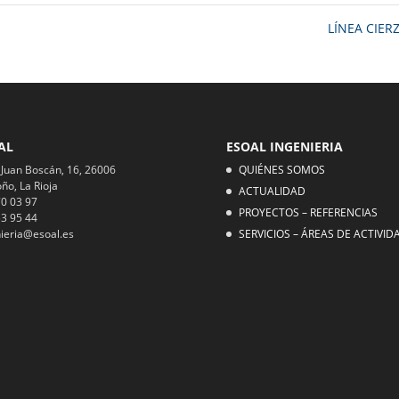
LÍNEA CIE
AL
ESOAL INGENIERIA
 Juan Boscán, 16, 26006
QUIÉNES SOMOS
ño, La Rioja
ACTUALIDAD
0 03 97
PROYECTOS – REFERENCIAS
3 95 44
ieria@esoal.es
SERVICIOS – ÁREAS DE ACTIVID