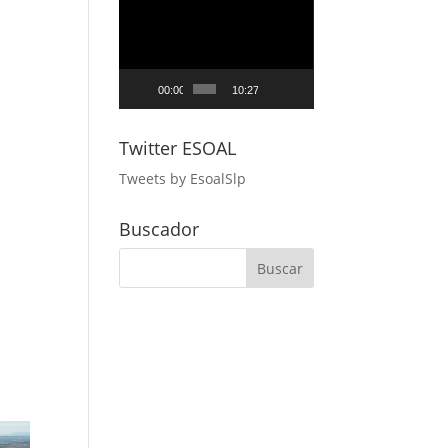
Reproductor
de
vídeo
00:00
10:27
Twitter ESOAL
Tweets by EsoalSlp
Buscador