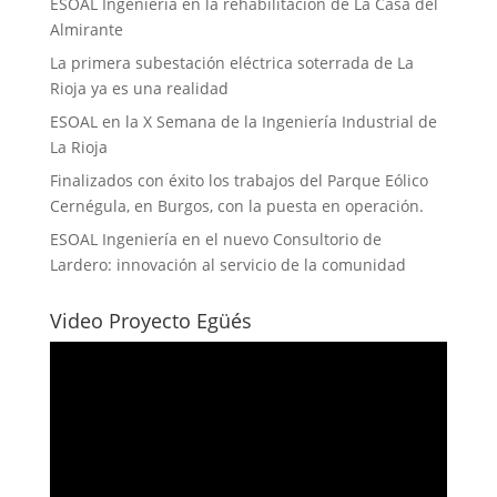
ESOAL Ingeniería en la rehabilitación de La Casa del
Almirante
La primera subestación eléctrica soterrada de La
Rioja ya es una realidad
ESOAL en la X Semana de la Ingeniería Industrial de
La Rioja
Finalizados con éxito los trabajos del Parque Eólico
Cernégula, en Burgos, con la puesta en operación.
ESOAL Ingeniería en el nuevo Consultorio de
Lardero: innovación al servicio de la comunidad
Video Proyecto Egüés
Reproductor
de
vídeo