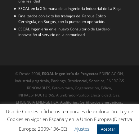
una realidad
ESOAL en la X Semana de la Ingeniería Industrial de La Rioja
Finalizados con éxito los trabajos del Parque Eólico
Cernégula, en Burgos, con la puesta en operación.
ESOAL Ingeniería en el nuevo Consultorio de Lardero:
innovación al servicio de la comunidad
© Desde 2006,
ESOAL Ingeniería de Proyectos
EDIFICIACIÓN,
Industrial y Agrícola, Parkings, Residencial, Servicios, ENERGÍAS
RENOVABLES, Fotovoltáica, Cogeneración, Eólica,
INFRAESTRUCTURAS, Alumbrado Público, Electricidad, Gas,
EFICIENCIA ENERGÉTICA, Auditorías, Certificados Energéticos,
URBANISMO, Servicios técnicos, Edificación, Arquitectura
Uso de Cookies o ficheros temporales de exploración. Ley de
© Desde 1999
Riojawebs,com
Diseño web, posicionamiento,
Cookies en vigor en España y en la Unión Europea (Directiva
Online desde el siglo XX - SEO técnico avanzado. Optimización
Europea 2009-136-CE)
Ajustes
Aceptar
para buscadores , wcga, cachés, gtmetrix, etc