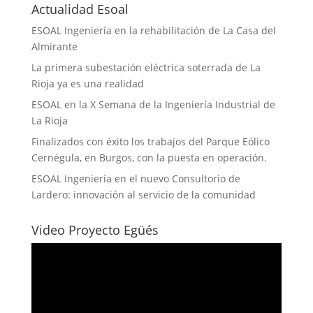
Actualidad Esoal
ESOAL Ingeniería en la rehabilitación de La Casa del
Almirante
La primera subestación eléctrica soterrada de La
Rioja ya es una realidad
ESOAL en la X Semana de la Ingeniería Industrial de
La Rioja
Finalizados con éxito los trabajos del Parque Eólico
Cernégula, en Burgos, con la puesta en operación.
ESOAL Ingeniería en el nuevo Consultorio de
Lardero: innovación al servicio de la comunidad
Video Proyecto Egüés
Reproductor
de
vídeo