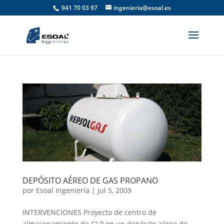
941 70 03 97
ingenieria@esoal.es
DEPÓSITO AÉREO DE GAS PROPANO
por
Esoal Ingeniería
|
Jul 5, 2009
INTERVENCIONES Proyecto de centro de
almacenamiento de GLP en un depósito aéreo de