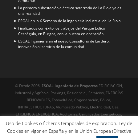
Almirante
La primera subestación eléctrica soterrada de La Rioja ya es
una realidad
ESOAL en la X Semana de la Ingeniería Industrial de La Rioja
Finalizados con éxito los trabajos del Parque Eólico
Cernégula, en Burgos, con la puesta en operación.
ESOAL Ingeniería en el nuevo Consultorio de Lardero:
innovación al servicio de la comunidad
© Desde 2006,
ESOAL Ingeniería de Proyectos
EDIFICIACIÓN,
Industrial y Agrícola, Parkings, Residencial, Servicios, ENERGÍAS
RENOVABLES, Fotovoltáica, Cogeneración, Eólica,
INFRAESTRUCTURAS, Alumbrado Público, Electricidad, Gas,
EFICIENCIA ENERGÉTICA, Auditorías, Certificados Energéticos,
URBANISMO, Servicios técnicos, Edificación, Arquitectura
Uso de Cookies o ficheros temporales de exploración. Ley de
© Desde 1999
Riojawebs,com
Diseño web, posicionamiento,
Cookies en vigor en España y en la Unión Europea (Directiva
Online desde el siglo XX - SEO técnico avanzado. Optimización