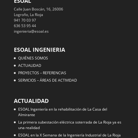
ESOAL
Calle Juan Boscán, 16, 26006
Logroño, La Rioja
941 70 03 97
636 53 95 44
ingenieria@esoal.es
ESOAL INGENIERIA
QUIÉNES SOMOS
ACTUALIDAD
PROYECTOS – REFERENCIAS
SERVICIOS – ÁREAS DE ACTIVIDAD
ACTUALIDAD
ESOAL Ingeniería en la rehabilitación de La Casa del
Almirante
La primera subestación eléctrica soterrada de La Rioja ya es
una realidad
ESOAL en la X Semana de la Ingeniería Industrial de La Rioja