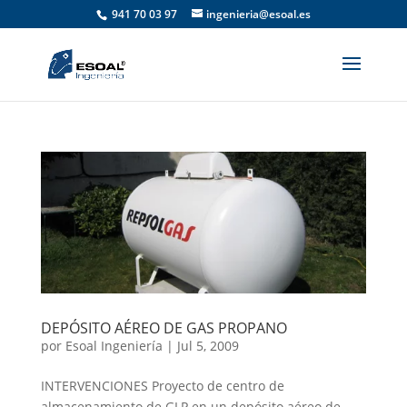
941 70 03 97
ingenieria@esoal.es
DEPÓSITO AÉREO DE GAS PROPANO
por
Esoal Ingeniería
|
Jul 5, 2009
INTERVENCIONES Proyecto de centro de
almacenamiento de GLP en un depósito aéreo de