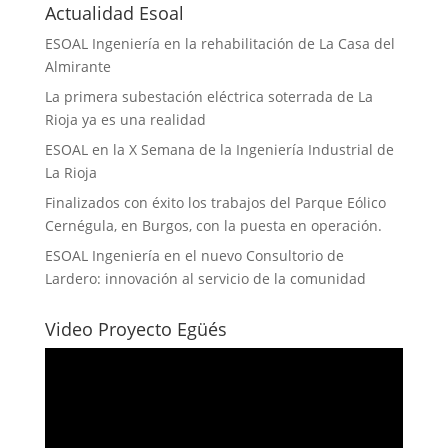
Actualidad Esoal
ESOAL Ingeniería en la rehabilitación de La Casa del
Almirante
La primera subestación eléctrica soterrada de La
Rioja ya es una realidad
ESOAL en la X Semana de la Ingeniería Industrial de
La Rioja
Finalizados con éxito los trabajos del Parque Eólico
Cernégula, en Burgos, con la puesta en operación.
ESOAL Ingeniería en el nuevo Consultorio de
Lardero: innovación al servicio de la comunidad
Video Proyecto Egüés
Reproductor
de
vídeo