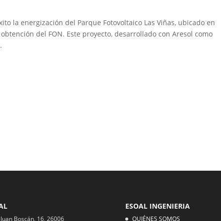
ito la energización del Parque Fotovoltaico Las Viñas, ubicado en
 obtención del FON. Este proyecto, desarrollado con Aresol como
.
AL
ESOAL INGENIERIA
 Juan Boscán, 16, 26006
QUIÉNES SOMOS