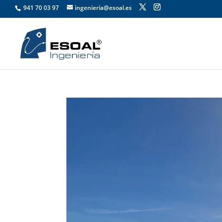
941 70 03 97
ingenieria@esoal.es