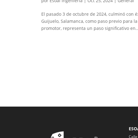
por
Esoal Ingeniería
|
Oct 25, 2024
|
General
El pasado 3 de octubre de 2024, culminó con éx
Guijuelo, Salamanca, como paso previo para la
promotor, representa un paso significativo en..
ESO
Calle