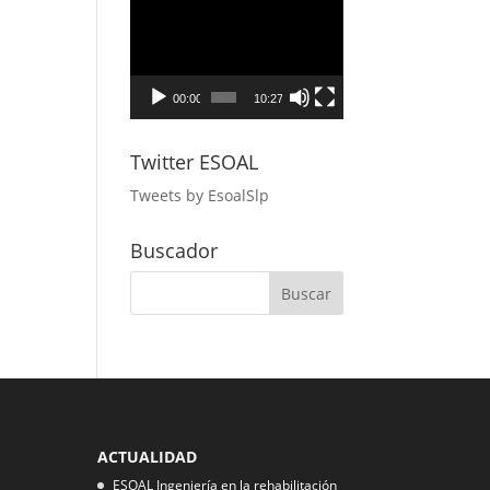
Reproductor
de
vídeo
00:00
10:27
Twitter ESOAL
Tweets by EsoalSlp
Buscador
ACTUALIDAD
ESOAL Ingeniería en la rehabilitación