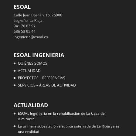
ESOAL
Calle Juan Boscán, 16, 26006
Logroño, La Rioja
941 70 03 97
636 53 95 44
ingenieria@esoal.es
ESOAL INGENIERIA
QUIÉNES SOMOS
ACTUALIDAD
PROYECTOS – REFERENCIAS
SERVICIOS – ÁREAS DE ACTIVIDAD
ACTUALIDAD
ESOAL Ingeniería en la rehabilitación de La Casa del
Almirante
La primera subestación eléctrica soterrada de La Rioja ya es
una realidad