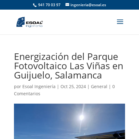
941 70 03 97
ingenieria@esoal.es
Energización del Parque
Fotovoltaico Las Viñas en
Guijuelo, Salamanca
por
Esoal Ingeniería
|
Oct 25, 2024
|
General
|
0
Comentarios