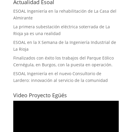
Actualidad Esoal
ESOAL Ingeniería en la rehabilitación de La Casa del
Almirante
La primera subestación eléctrica soterrada de La
Rioja ya es una realidad
ESOAL en la X Semana de la Ingeniería Industrial de
La Rioja
Finalizados con éxito los trabajos del Parque Eólico
Cernégula, en Burgos, con la puesta en operación.
ESOAL Ingeniería en el nuevo Consultorio de
Lardero: innovación al servicio de la comunidad
Video Proyecto Egüés
Reproductor
de
vídeo