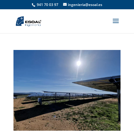
941 70 03 97
ingenieria@esoal.es