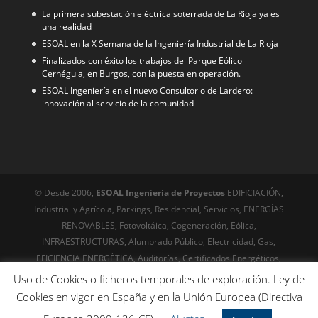
La primera subestación eléctrica soterrada de La Rioja ya es
una realidad
ESOAL en la X Semana de la Ingeniería Industrial de La Rioja
Finalizados con éxito los trabajos del Parque Eólico
Cernégula, en Burgos, con la puesta en operación.
ESOAL Ingeniería en el nuevo Consultorio de Lardero:
innovación al servicio de la comunidad
© Desde 2006,
ESOAL Ingeniería de Proyectos
EDIFICIACIÓN,
Industrial y Agrícola, Parkings, Residencial, Servicios, ENERGÍAS
RENOVABLES, Fotovoltáica, Cogeneración, Eólica,
INFRAESTRUCTURAS, Alumbrado Público, Electricidad, Gas,
EFICIENCIA ENERGÉTICA, Auditorías, Certificados Energéticos,
URBANISMO, Servicios técnicos, Edificación, Arquitectura
Uso de Cookies o ficheros temporales de exploración. Ley de
© Desde 1999
Riojawebs,com
Diseño web, posicionamiento,
Cookies en vigor en España y en la Unión Europea (Directiva
Online desde el siglo XX - SEO técnico avanzado. Optimización