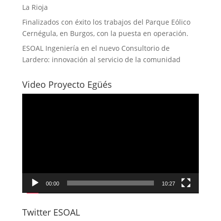
La Rioja
Finalizados con éxito los trabajos del Parque Eólico
Cernégula, en Burgos, con la puesta en operación.
ESOAL Ingeniería en el nuevo Consultorio de
Lardero: innovación al servicio de la comunidad
Video Proyecto Egüés
Reproductor
de
vídeo
00:00
10:27
Twitter ESOAL