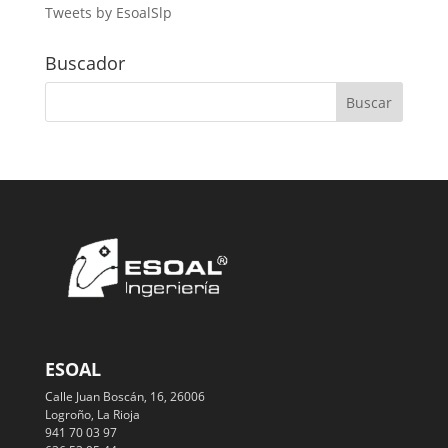
Tweets by EsoalSlp
Buscador
ESOAL
Calle Juan Boscán, 16, 26006
Logroño, La Rioja
941 70 03 97