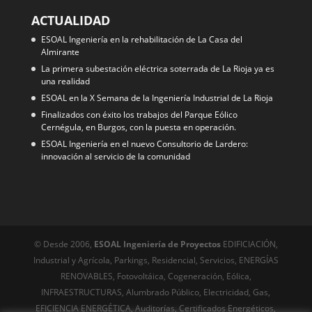
ACTUALIDAD
ESOAL Ingeniería en la rehabilitación de La Casa del
Almirante
La primera subestación eléctrica soterrada de La Rioja ya es
una realidad
ESOAL en la X Semana de la Ingeniería Industrial de La Rioja
Finalizados con éxito los trabajos del Parque Eólico
Cernégula, en Burgos, con la puesta en operación.
ESOAL Ingeniería en el nuevo Consultorio de Lardero:
innovación al servicio de la comunidad
© Desde 2006,
ESOAL Ingeniería de Proyectos
EDIFICIACIÓN,
Industrial y Agrícola, Parkings, Residencial, Servicios, ENERGÍAS
RENOVABLES, Fotovoltáica, Cogeneración, Eólica,
INFRAESTRUCTURAS, Alumbrado Público, Electricidad, Gas,
EFICIENCIA ENERGÉTICA, Auditorías, Certificados Energéticos,