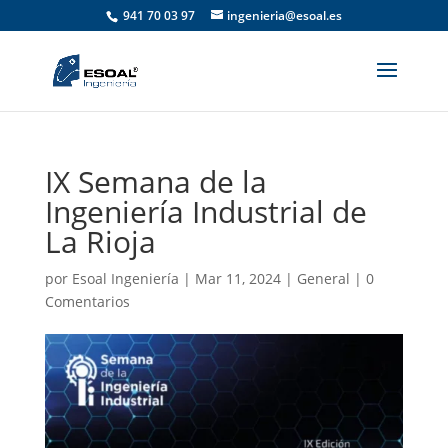
941 70 03 97
ingenieria@esoal.es
IX Semana de la
Ingeniería Industrial de
La Rioja
por
Esoal Ingeniería
|
Mar 11, 2024
|
General
|
0
Comentarios