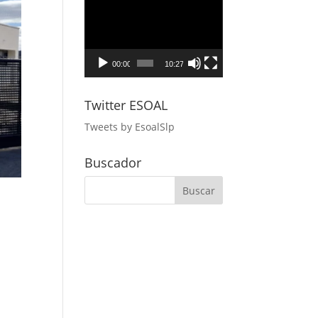
Reproductor
de
vídeo
00:00
10:27
Twitter ESOAL
Tweets by EsoalSlp
Buscador