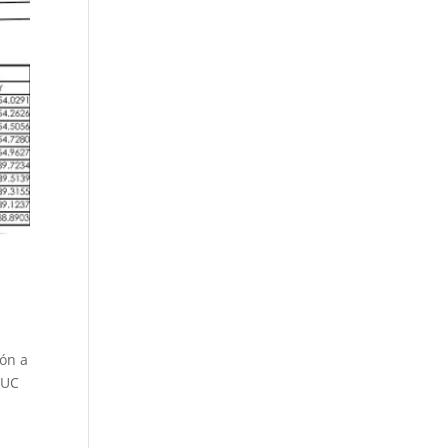
ión a
BUC