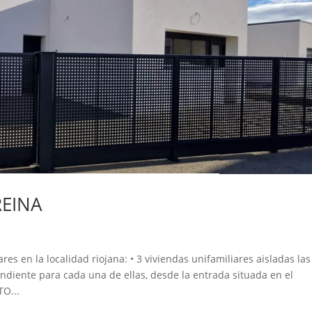
REINA
s en la localidad riojana: • 3 viviendas unifamiliares aisladas las
ndiente para cada una de ellas, desde la entrada situada en el
TO...