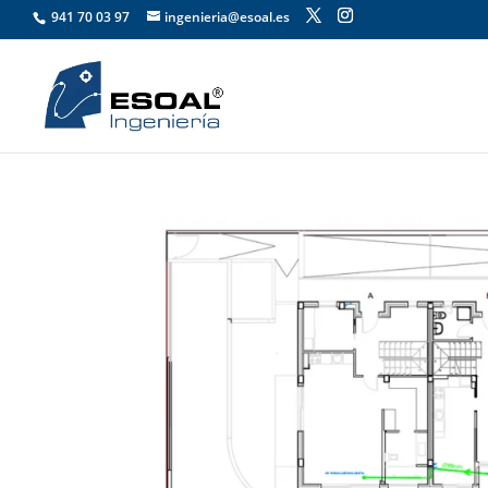
941 70 03 97
ingenieria@esoal.es