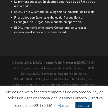
La primera subestación eléctrica soterrada de La Rioja ya es
una realidad
ESOAL en la X Semana de la Ingeniería Industrial de La Rioja
Finalizados con éxito los trabajos del Parque Eólico
Cernégula, en Burgos, con la puesta en operación.
ESOAL Ingeniería en el nuevo Consultorio de Lardero:
innovación al servicio de la comunidad
© Desde 2006,
ESOAL Ingeniería de Proyectos
EDIFICIACIÓN,
Industrial y Agrícola, Parkings, Residencial, Servicios, ENERGÍAS
RENOVABLES, Fotovoltáica, Cogeneración, Eólica,
INFRAESTRUCTURAS, Alumbrado Público, Electricidad, Gas,
EFICIENCIA ENERGÉTICA, Auditorías, Certificados Energéticos,
URBANISMO, Servicios técnicos, Edificación, Arquitectura
Uso de Cookies o ficheros temporales de exploración. Ley de
© Desde 1999
Riojawebs,com
Diseño web, posicionamiento,
Cookies en vigor en España y en la Unión Europea (Directiva
Online desde el siglo XX - SEO técnico avanzado. Optimización
Europea 2009-136-CE)
Ajustes
Aceptar
para buscadores , wcga, cachés, gtmetrix, etc