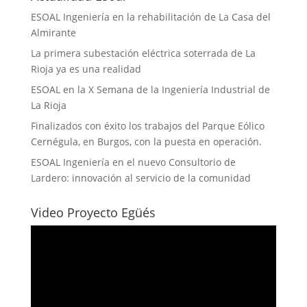
ESOAL Ingeniería en la rehabilitación de La Casa del
Almirante
La primera subestación eléctrica soterrada de La
Rioja ya es una realidad
ESOAL en la X Semana de la Ingeniería Industrial de
La Rioja
Finalizados con éxito los trabajos del Parque Eólico
Cernégula, en Burgos, con la puesta en operación.
ESOAL Ingeniería en el nuevo Consultorio de
Lardero: innovación al servicio de la comunidad
Video Proyecto Egüés
Reproductor
de
vídeo