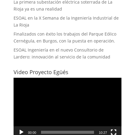
La primera subestación eléctrica soterrada de La
Rioja ya es una realidad
ESOAL en la X Semana de la Ingeniería Industrial de
La Rioja
Finalizados con éxito los trabajos del Parque Eólico
Cernégula, en Burgos, con la puesta en operación.
ESOAL Ingeniería en el nuevo Consultorio de
Lardero: innovación al servicio de la comunidad
Video Proyecto Egüés
Reproductor
de
vídeo
00:00
10:27