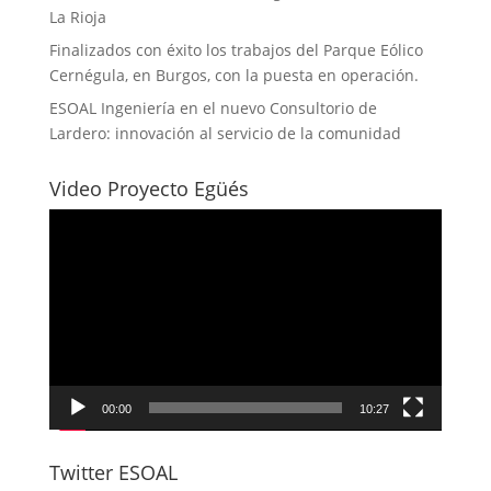
La Rioja
Finalizados con éxito los trabajos del Parque Eólico
Cernégula, en Burgos, con la puesta en operación.
ESOAL Ingeniería en el nuevo Consultorio de
Lardero: innovación al servicio de la comunidad
Video Proyecto Egüés
Reproductor
de
vídeo
00:00
10:27
Twitter ESOAL