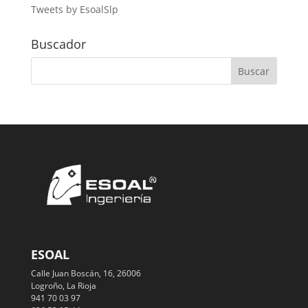
Tweets by EsoalSlp
Buscador
ESOAL
Calle Juan Boscán, 16, 26006
Logroño, La Rioja
941 70 03 97