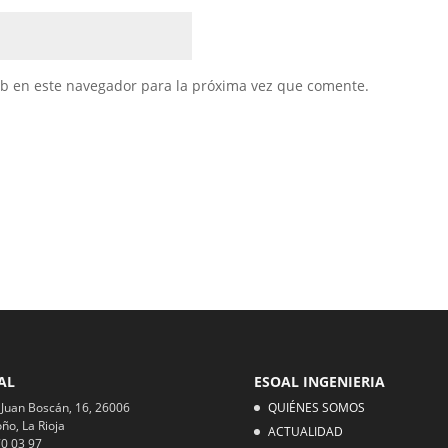
eb en este navegador para la próxima vez que comente.
AL
ESOAL INGENIERIA
 Juan Boscán, 16, 26006
QUIÉNES SOMOS
ño, La Rioja
ACTUALIDAD
0 03 97