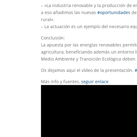
– «La industria renovable y la producción de e
a eso añadimos las nuevas
#oportunidades
de 
rural».
– La actuación es un ejemplo del necesario equ
Conclusión:
La apuesta por las energías renovables permite
agricultura, beneficiando además un entorno li
Medio Ambiente y Transición Ecológica deben 
Os dejamos aquí el vídeo de la presentación.
Más info y fuentes,
seguir enlace