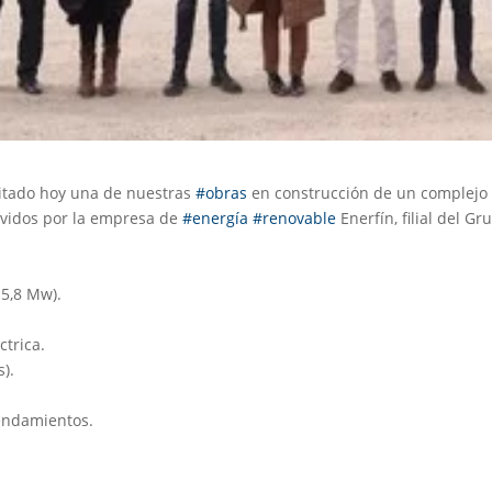
isitado hoy una de nuestras
#obras
en construcción de un complejo
movidos por la empresa de
#energía
#renovable
Enerfín, filial del 
 5,8 Mw).
trica.
s).
endamientos.