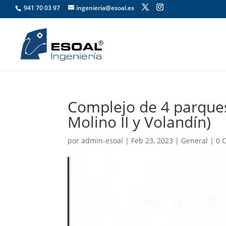
941 70 03 97
ingenieria@esoal.es
Complejo de 4 parques 
Molino II y Volandín)
por
admin-esoal
|
Feb 23, 2023
|
General
|
0 