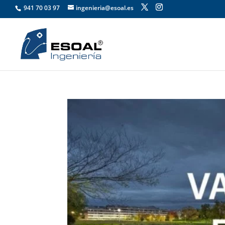
941 70 03 97
ingenieria@esoal.es