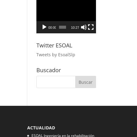
Reproductor
de
vídeo
00:00
10:27
Twitter ESOAL
Tweets by EsoalSlp
Buscador
ACTUALIDAD
ESOAL Ingeniería en la rehabilitación