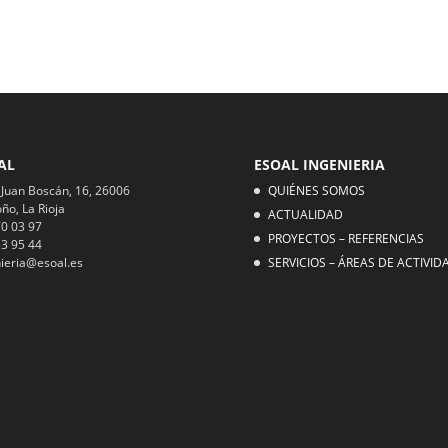
AL
ESOAL INGENIERIA
 Juan Boscán, 16, 26006
QUIÉNES SOMOS
ño, La Rioja
ACTUALIDAD
0 03 97
PROYECTOS – REFERENCIAS
3 95 44
ieria@esoal.es
SERVICIOS – ÁREAS DE ACTIVID