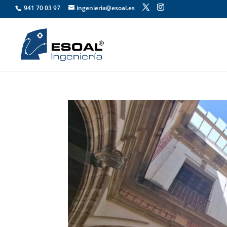
941 70 03 97
ingenieria@esoal.es