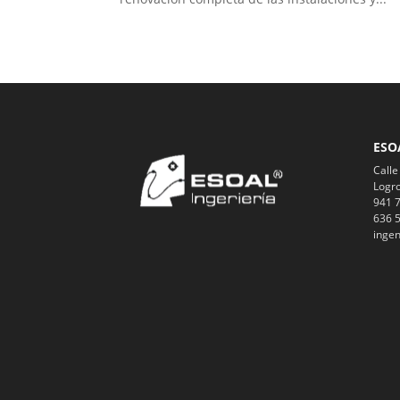
ESO
Calle
Logro
941 7
636 5
ingen