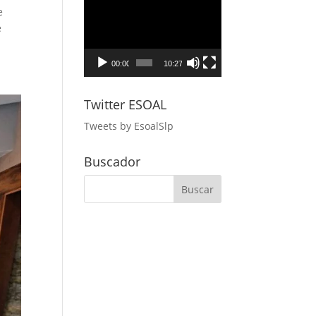
Reproductor
e
de
e
vídeo
00:00
10:27
Twitter ESOAL
Tweets by EsoalSlp
Buscador