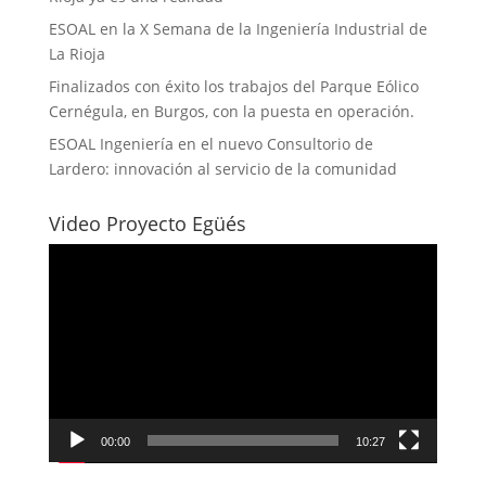
ESOAL en la X Semana de la Ingeniería Industrial de
La Rioja
Finalizados con éxito los trabajos del Parque Eólico
Cernégula, en Burgos, con la puesta en operación.
ESOAL Ingeniería en el nuevo Consultorio de
Lardero: innovación al servicio de la comunidad
Video Proyecto Egüés
Reproductor
de
vídeo
00:00
10:27