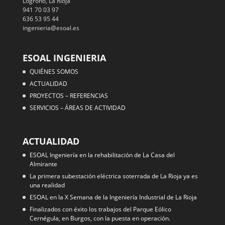
Logroño, La Rioja
941 70 03 97
636 53 95 44
ingenieria@esoal.es
ESOAL INGENIERIA
QUIÉNES SOMOS
ACTUALIDAD
PROYECTOS – REFERENCIAS
SERVICIOS – ÁREAS DE ACTIVIDAD
ACTUALIDAD
ESOAL Ingeniería en la rehabilitación de La Casa del
Almirante
La primera subestación eléctrica soterrada de La Rioja ya es
una realidad
ESOAL en la X Semana de la Ingeniería Industrial de La Rioja
Finalizados con éxito los trabajos del Parque Eólico
Cernégula, en Burgos, con la puesta en operación.