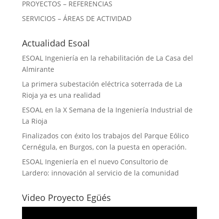
PROYECTOS – REFERENCIAS
SERVICIOS – ÁREAS DE ACTIVIDAD
Actualidad Esoal
ESOAL Ingeniería en la rehabilitación de La Casa del
Almirante
La primera subestación eléctrica soterrada de La
Rioja ya es una realidad
ESOAL en la X Semana de la Ingeniería Industrial de
La Rioja
Finalizados con éxito los trabajos del Parque Eólico
Cernégula, en Burgos, con la puesta en operación.
ESOAL Ingeniería en el nuevo Consultorio de
Lardero: innovación al servicio de la comunidad
Video Proyecto Egüés
Reproductor