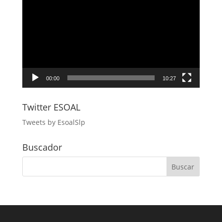
de
vídeo
00:00
10:27
Twitter ESOAL
Tweets by EsoalSlp
Buscador