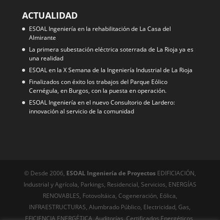
ACTUALIDAD
ESOAL Ingeniería en la rehabilitación de La Casa del
Almirante
La primera subestación eléctrica soterrada de La Rioja ya es
una realidad
ESOAL en la X Semana de la Ingeniería Industrial de La Rioja
Finalizados con éxito los trabajos del Parque Eólico
Cernégula, en Burgos, con la puesta en operación.
ESOAL Ingeniería en el nuevo Consultorio de Lardero:
innovación al servicio de la comunidad
© Desde 2006,
ESOAL Ingeniería de Proyectos
EDIFICIACIÓN,
Industrial y Agrícola, Parkings, Residencial, Servicios, ENERGÍAS
RENOVABLES, Fotovoltáica, Cogeneración, Eólica,
INFRAESTRUCTURAS, Alumbrado Público, Electricidad, Gas,
EFICIENCIA ENERGÉTICA, Auditorías, Certificados Energéticos,