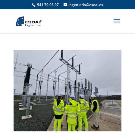
941 70 03 97
ingenieria@esoal.es