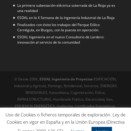
La primera subestación eléctrica soterrada de La Rioja ya es
una realidad
ESOAL en la X Semana de la Ingeniería Industrial de La Rioja
Finalizados con éxito los trabajos del Parque Eólico
Cernégula, en Burgos, con la puesta en operación.
ESOAL Ingeniería en el nuevo Consultorio de Lardero:
innovación al servicio de la comunidad
© Desde 2006,
ESOAL Ingeniería de Proyectos
EDIFICIACIÓN,
Industrial y Agrícola, Parkings, Residencial, Servicios, ENERGÍAS
RENOVABLES, Fotovoltáica, Cogeneración, Eólica,
INFRAESTRUCTURAS, Alumbrado Público, Electricidad, Gas,
EFICIENCIA ENERGÉTICA, Auditorías, Certificados Energéticos,
URBANISMO, Servicios técnicos, Edificación, Arquitectura
Uso de Cookies o ficheros temporales de exploración. Ley de
© Desde 1999
Riojawebs,com
Diseño web, posicionamiento,
Cookies en vigor en España y en la Unión Europea (Directiva
Online desde el siglo XX - SEO técnico avanzado. Optimización