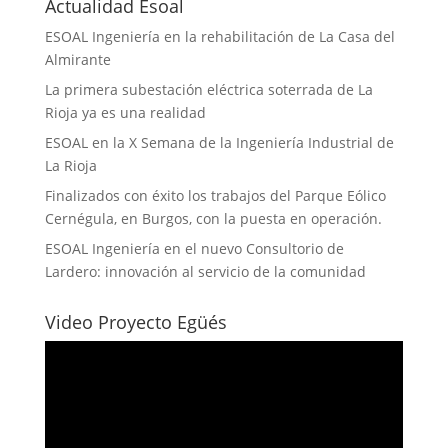
Actualidad Esoal
ESOAL Ingeniería en la rehabilitación de La Casa del
Almirante
La primera subestación eléctrica soterrada de La
Rioja ya es una realidad
ESOAL en la X Semana de la Ingeniería Industrial de
La Rioja
Finalizados con éxito los trabajos del Parque Eólico
Cernégula, en Burgos, con la puesta en operación.
ESOAL Ingeniería en el nuevo Consultorio de
Lardero: innovación al servicio de la comunidad
Video Proyecto Egüés
Reproductor
de
vídeo