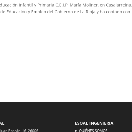
ducación Infantil y Primaria C.E.I.P. María Moliner, en Casalarreina
 de Educación y Empleo del Gobierno de La Rioja y ha contado con
AL
ESOAL INGENIERIA
 Juan Boscán, 16, 26006
QUIÉNES SOMOS