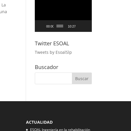
Reproductor
. La
de
 una
vídeo
00:00
10:27
Twitter ESOAL
Tweets by EsoalSlp
Buscador
ACTUALIDAD
ESOAL Ingeniería en la rehabilitación