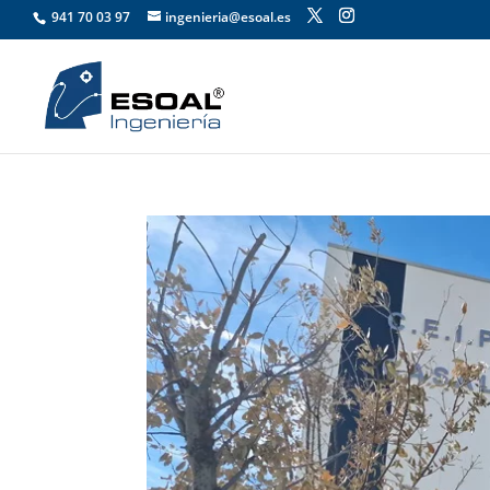
941 70 03 97
ingenieria@esoal.es