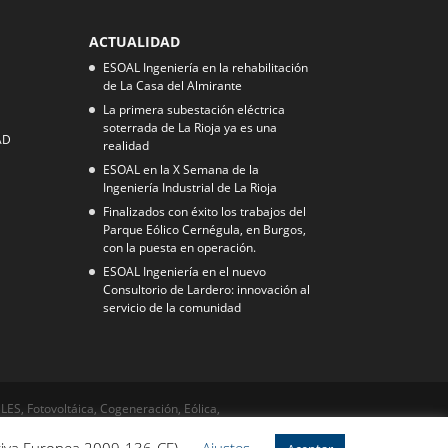
ACTUALIDAD
ESOAL Ingeniería en la rehabilitación
de La Casa del Almirante
La primera subestación eléctrica
soterrada de La Rioja ya es una
AD
realidad
ESOAL en la X Semana de la
Ingeniería Industrial de La Rioja
Finalizados con éxito los trabajos del
Parque Eólico Cernégula, en Burgos,
con la puesta en operación.
ESOAL Ingeniería en el nuevo
Consultorio de Lardero: innovación al
servicio de la comunidad
LES, Fotovoltáica, Cogeneración, Eólica,
icios técnicos, Edificación, Arquitectura