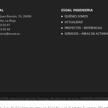
AL
ESOAL INGENIERIA
 Juan Boscán, 16, 26006
QUIÉNES SOMOS
ño, La Rioja
ACTUALIDAD
0 03 97
PROYECTOS – REFERENCIAS
3 95 44
ieria@esoal.es
SERVICIOS – ÁREAS DE ACTIVID
ACIÓN, Industrial y Agrícola, Parkings, Residencial, Servicios, ENERGÍAS RENOVAB
, EFICIENCIA ENERGÉTICA, Auditorías, Certificados Energéticos, URBANISMO, Serv