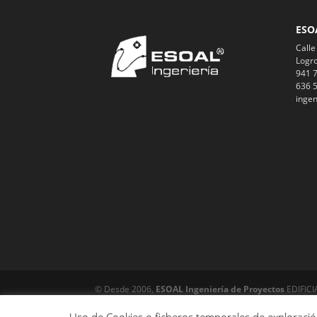
ESO
Calle
Logro
941 7
636 5
ingen
© Desde 2006,
ESOAL Ingeniería de Proyectos
EDIFICI
INFRAESTRUCTURAS, Alumbrado Público, Electricidad, Gas