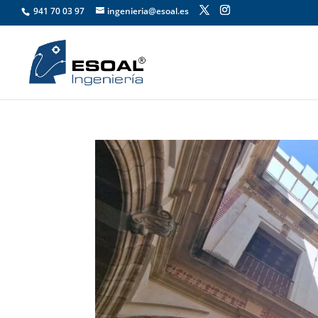
941 70 03 97
ingenieria@esoal.es