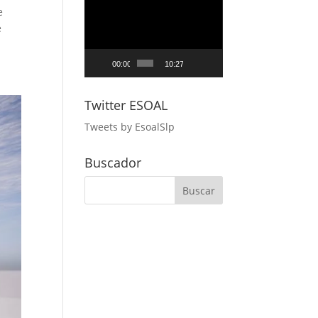
Reproductor
e
de
e
vídeo
00:00
10:27
Twitter ESOAL
Tweets by EsoalSlp
Buscador