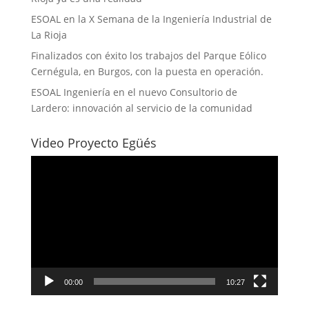
ESOAL en la X Semana de la Ingeniería Industrial de
La Rioja
Finalizados con éxito los trabajos del Parque Eólico
Cernégula, en Burgos, con la puesta en operación.
ESOAL Ingeniería en el nuevo Consultorio de
Lardero: innovación al servicio de la comunidad
Video Proyecto Egüés
Reproductor
de
vídeo
00:00
10:27