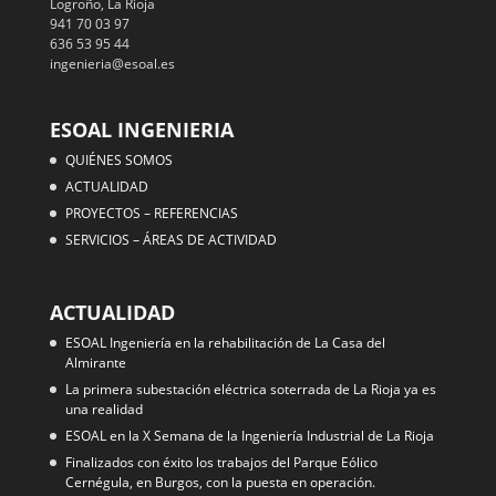
Logroño, La Rioja
941 70 03 97
636 53 95 44
ingenieria@esoal.es
ESOAL INGENIERIA
QUIÉNES SOMOS
ACTUALIDAD
PROYECTOS – REFERENCIAS
SERVICIOS – ÁREAS DE ACTIVIDAD
ACTUALIDAD
ESOAL Ingeniería en la rehabilitación de La Casa del
Almirante
La primera subestación eléctrica soterrada de La Rioja ya es
una realidad
ESOAL en la X Semana de la Ingeniería Industrial de La Rioja
Finalizados con éxito los trabajos del Parque Eólico
Cernégula, en Burgos, con la puesta en operación.