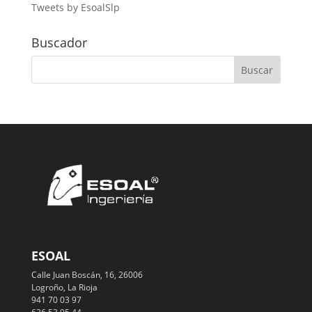
Tweets by EsoalSlp
Buscador
ESOAL
Calle Juan Boscán, 16, 26006
Logroño, La Rioja
941 70 03 97