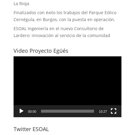
La Rioja
Finalizados con éxito los trabajos del Parque Eólico
Cernégula, en Burgos, con la puesta en operación.
ESOAL Ingeniería en el nuevo Consultorio de
Lardero: innovación al servicio de la comunidad
Video Proyecto Egüés
Reproductor
de
vídeo
00:00
10:27
Twitter ESOAL