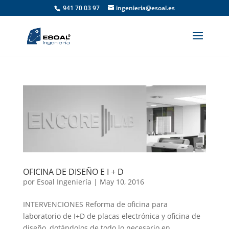
941 70 03 97
ingenieria@esoal.es
OFICINA DE DISEÑO E I + D
por
Esoal Ingeniería
|
May 10, 2016
INTERVENCIONES Reforma de oficina para
laboratorio de I+D de placas electrónica y oficina de
diseño, dotándolos de todo lo necesario en