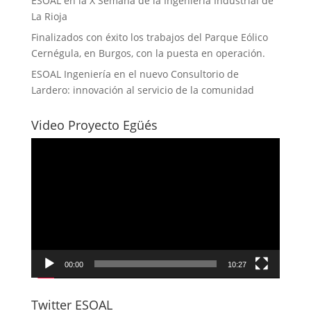
ESOAL en la X Semana de la Ingeniería Industrial de
La Rioja
Finalizados con éxito los trabajos del Parque Eólico
Cernégula, en Burgos, con la puesta en operación.
ESOAL Ingeniería en el nuevo Consultorio de
Lardero: innovación al servicio de la comunidad
Video Proyecto Egüés
Reproductor
de
vídeo
00:00
10:27
Twitter ESOAL