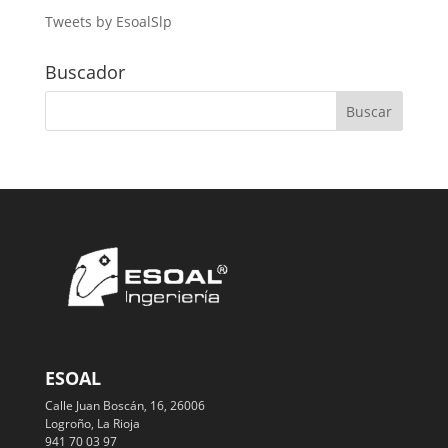
Tweets by EsoalSlp
Buscador
ESOAL
Calle Juan Boscán, 16, 26006
Logroño, La Rioja
941 70 03 97