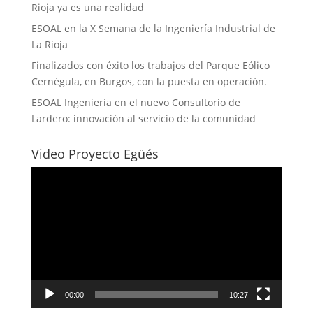
Rioja ya es una realidad
ESOAL en la X Semana de la Ingeniería Industrial de
La Rioja
Finalizados con éxito los trabajos del Parque Eólico
Cernégula, en Burgos, con la puesta en operación.
ESOAL Ingeniería en el nuevo Consultorio de
Lardero: innovación al servicio de la comunidad
Video Proyecto Egüés
Reproductor
de
vídeo
00:00
10:27