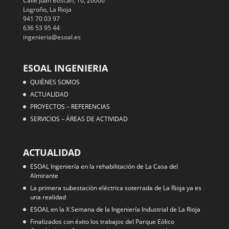
Calle Juan Boscán, 16, 26006
Logroño, La Rioja
941 70 03 97
636 53 95 44
ingenieria@esoal.es
ESOAL INGENIERIA
QUIÉNES SOMOS
ACTUALIDAD
PROYECTOS – REFERENCIAS
SERVICIOS – ÁREAS DE ACTIVIDAD
ACTUALIDAD
ESOAL Ingeniería en la rehabilitación de La Casa del
Almirante
La primera subestación eléctrica soterrada de La Rioja ya es
una realidad
ESOAL en la X Semana de la Ingeniería Industrial de La Rioja
Finalizados con éxito los trabajos del Parque Eólico