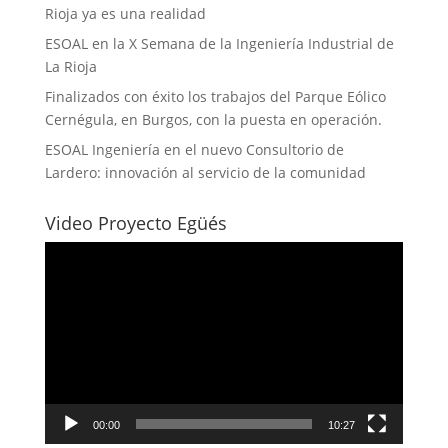
Rioja ya es una realidad
ESOAL en la X Semana de la Ingeniería Industrial de
La Rioja
Finalizados con éxito los trabajos del Parque Eólico
Cernégula, en Burgos, con la puesta en operación.
ESOAL Ingeniería en el nuevo Consultorio de
Lardero: innovación al servicio de la comunidad
Video Proyecto Egüés
Reproductor
de
vídeo
00:00
10:27