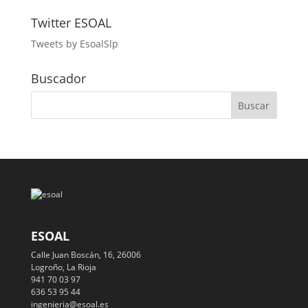
Twitter ESOAL
Tweets by EsoalSlp
Buscador
ESOAL
Calle Juan Boscán, 16, 26006
Logroño, La Rioja
941 70 03 97
636 53 95 44
ingenieria@esoal.es