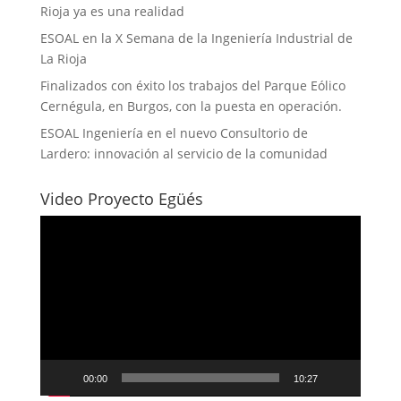
Rioja ya es una realidad
ESOAL en la X Semana de la Ingeniería Industrial de
La Rioja
Finalizados con éxito los trabajos del Parque Eólico
Cernégula, en Burgos, con la puesta en operación.
ESOAL Ingeniería en el nuevo Consultorio de
Lardero: innovación al servicio de la comunidad
Video Proyecto Egüés
Reproductor
de
vídeo
00:00
10:27