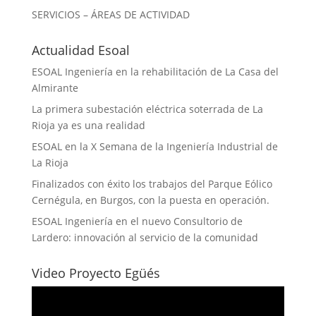
SERVICIOS – ÁREAS DE ACTIVIDAD
Actualidad Esoal
ESOAL Ingeniería en la rehabilitación de La Casa del
Almirante
La primera subestación eléctrica soterrada de La
Rioja ya es una realidad
ESOAL en la X Semana de la Ingeniería Industrial de
La Rioja
Finalizados con éxito los trabajos del Parque Eólico
Cernégula, en Burgos, con la puesta en operación.
ESOAL Ingeniería en el nuevo Consultorio de
Lardero: innovación al servicio de la comunidad
Video Proyecto Egüés
Reproductor
de