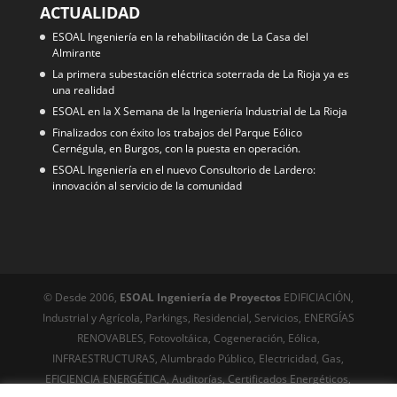
ACTUALIDAD
ESOAL Ingeniería en la rehabilitación de La Casa del
Almirante
La primera subestación eléctrica soterrada de La Rioja ya es
una realidad
ESOAL en la X Semana de la Ingeniería Industrial de La Rioja
Finalizados con éxito los trabajos del Parque Eólico
Cernégula, en Burgos, con la puesta en operación.
ESOAL Ingeniería en el nuevo Consultorio de Lardero:
innovación al servicio de la comunidad
© Desde 2006,
ESOAL Ingeniería de Proyectos
EDIFICIACIÓN,
Industrial y Agrícola, Parkings, Residencial, Servicios, ENERGÍAS
RENOVABLES, Fotovoltáica, Cogeneración, Eólica,
INFRAESTRUCTURAS, Alumbrado Público, Electricidad, Gas,
EFICIENCIA ENERGÉTICA, Auditorías, Certificados Energéticos,