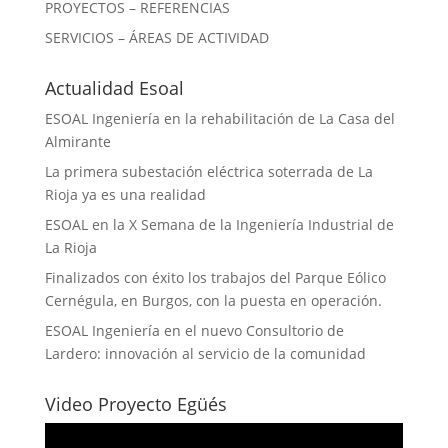
PROYECTOS – REFERENCIAS
SERVICIOS – ÁREAS DE ACTIVIDAD
Actualidad Esoal
ESOAL Ingeniería en la rehabilitación de La Casa del
Almirante
La primera subestación eléctrica soterrada de La
Rioja ya es una realidad
ESOAL en la X Semana de la Ingeniería Industrial de
La Rioja
Finalizados con éxito los trabajos del Parque Eólico
Cernégula, en Burgos, con la puesta en operación.
ESOAL Ingeniería en el nuevo Consultorio de
Lardero: innovación al servicio de la comunidad
Video Proyecto Egüés
Reproductor