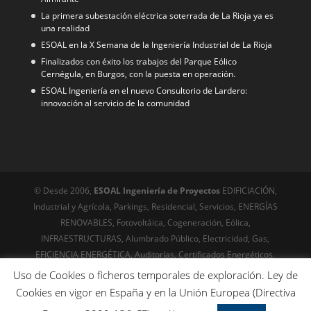
La primera subestación eléctrica soterrada de La Rioja ya es
una realidad
ESOAL en la X Semana de la Ingeniería Industrial de La Rioja
Finalizados con éxito los trabajos del Parque Eólico
Cernégula, en Burgos, con la puesta en operación.
ESOAL Ingeniería en el nuevo Consultorio de Lardero:
innovación al servicio de la comunidad
© Desde 2006,
ESOAL Ingeniería de Proyectos
EDIFICIACIÓN,
Industrial y Agrícola, Parkings, Residencial, Servicios, ENERGÍAS
RENOVABLES, Fotovoltáica, Cogeneración, Eólica,
INFRAESTRUCTURAS, Alumbrado Público, Electricidad, Gas,
EFICIENCIA ENERGÉTICA, Auditorías, Certificados Energéticos,
URBANISMO, Servicios técnicos, Edificación, Arquitectura
Uso de Cookies o ficheros temporales de exploración. Ley de
© Desde 1999
Riojawebs,com
Diseño web, posicionamiento,
Cookies en vigor en España y en la Unión Europea (Directiva
Online desde el siglo XX - SEO técnico avanzado. Optimización