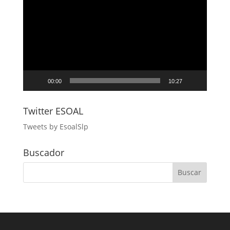
de
vídeo
00:00
10:27
Twitter ESOAL
Tweets by EsoalSlp
Buscador