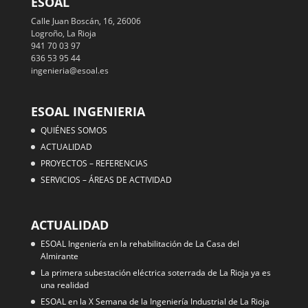
ESOAL
Calle Juan Boscán, 16, 26006
Logroño, La Rioja
941 70 03 97
636 53 95 44
ingenieria@esoal.es
ESOAL INGENIERIA
QUIÉNES SOMOS
ACTUALIDAD
PROYECTOS – REFERENCIAS
SERVICIOS – ÁREAS DE ACTIVIDAD
ACTUALIDAD
ESOAL Ingeniería en la rehabilitación de La Casa del
Almirante
La primera subestación eléctrica soterrada de La Rioja ya es
una realidad
ESOAL en la X Semana de la Ingeniería Industrial de La Rioja