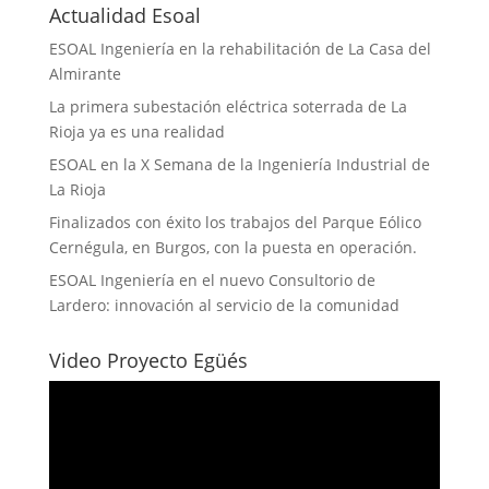
Actualidad Esoal
ESOAL Ingeniería en la rehabilitación de La Casa del
Almirante
La primera subestación eléctrica soterrada de La
Rioja ya es una realidad
ESOAL en la X Semana de la Ingeniería Industrial de
La Rioja
Finalizados con éxito los trabajos del Parque Eólico
Cernégula, en Burgos, con la puesta en operación.
ESOAL Ingeniería en el nuevo Consultorio de
Lardero: innovación al servicio de la comunidad
Video Proyecto Egüés
Reproductor
de
vídeo